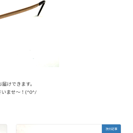
お届けできます。
ませ～！(^0^/
次の記事