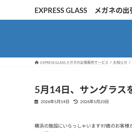
コ
ナ
EXPRESS GLASS メガネ
ン
ビ
テ
ゲ
ン
ー
ツ
シ
へ
ョ
ス
ン
キ
に
ッ
移
EXPRESS GLASS メガネの出張販売サービス
お知らせ
プ
動
5月14日、サングラ
最
2026年5月14日
2026年5月20日
終
更
新
日
横浜の施設にいらっしゃいます97歳のお客様
時