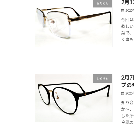
2月
お知らせ
202
今回は
欲しい
葉で、
く事も
2月
お知らせ
プの
202
知り合
か～、
した所
今風の