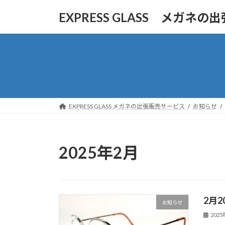
コ
ナ
EXPRESS GLASS メガネ
ン
ビ
テ
ゲ
ン
ー
ツ
シ
へ
ョ
ス
ン
キ
に
ッ
移
EXPRESS GLASS メガネの出張販売サービス
お知らせ
プ
動
2025年2月
2月
お知らせ
202