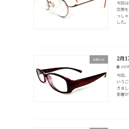
今回は
交換を
っしゃ
した。
2月
お知らせ
202
今回、
いうご
きまし
影響が