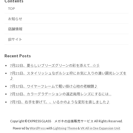
Contents
TOP
お知らせ
店舗情報
旧サイト
Recent Posts
7月22日、夏らしいブリーズグリーンの彩を添えて…☆彡
7月21日、スタイリッシュなポルシェ枠にお気に入りの濃い調光レンズを
♪
7月17日、ワイヤーフレームで軽い掛け心地の老眼鏡♪
7月13日、カラーグラデーションの遠近両用レンズにするには…
7月7日、右手を挙げて、、いるかのような変形を直しました♪
Copyright © EXPRESS GLASS メガネの出張販売サービス All Rights Reserved.
Powered by
WordPress
with
Lightning Theme
&
VK All in One Expansion Unit