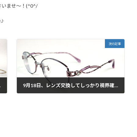
ませ～！(^0^/
換♪
次の記事
く映える☆
9月18日、レンズ交換してしっかり視界確保！
2025年9月18日