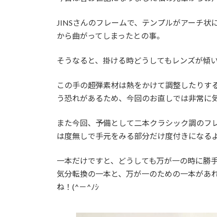
日
時
JINSさんのフレームで、テンプルがアーチ
:
から曲がってしまったとの事。
そうなると、掛ける時どうしてもレンズが傾
この手の超弾素材は熱をかけて調整したりす
う恐れがあるため、今回のお直しでは非常に
また今回、予備として二本クラシック調のフ
は度無しで手元をみる部分だけ度付きになる
一本だけですと、どうしても万が一の時に勝
気分転換の一本と、万が一のための一本があ
ね！(^－^ﾉｼ