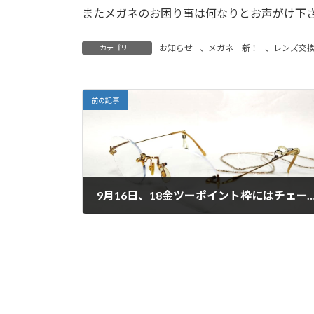
またメガネのお困り事は何なりとお声がけ下さい
お知らせ
、
メガネ一新！
、
レンズ交
カテゴリー
前の記事
9月16日、18金ツーポイント枠にはチェーンが良
2025年9月16日