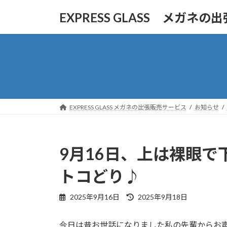
コ
ナ
EXPRESS GLASS メガネ
ン
ビ
テ
ゲ
ン
ー
ツ
シ
へ
ョ
ス
ン
キ
に
ッ
移
EXPRESS GLASS メガネの出張販売サービス
お知らせ
プ
動
9月16日、上は裸眼
トコどり♪
最
2025年9月16日
2025年9月18日
終
更
今日は昔お世話になりました私の先輩からお
新