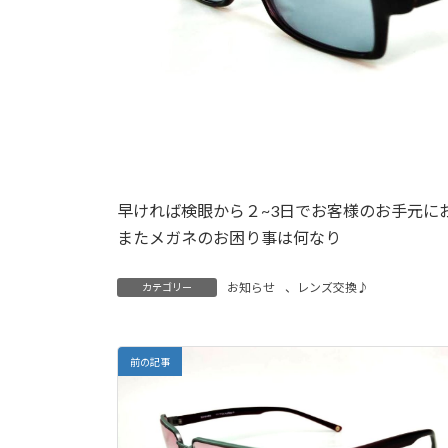
早ければ検眼から２~3日でお客様のお手元に
またメガネのお困り事は何なり
お知らせ
、
レンズ交換♪
カテゴリー
前の記事