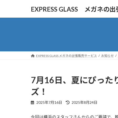
コ
ナ
EXPRESS GLASS メガネ
ン
ビ
テ
ゲ
ン
ー
ツ
シ
へ
ョ
ス
ン
キ
に
ッ
移
EXPRESS GLASS メガネの出張販売サービス
お知らせ
プ
動
7月16日、夏にぴった
ズ！
最
2025年7月16日
2025年8月24日
終
更
今回は横浜のスタッフさんからのご要請で、
新