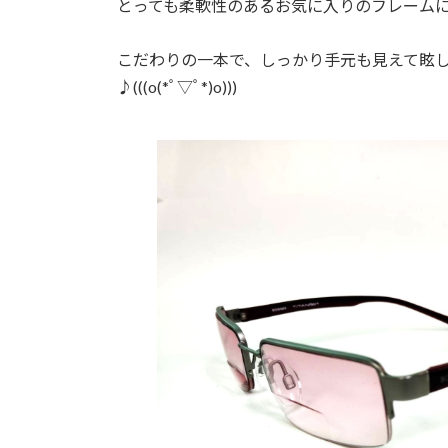
とっても柔軟性のあるお気に入りのフレーム
:
こだわりの一本で、しっかり手元も見えて眩
♪(((o(*ﾟ▽ﾟ*)o)))