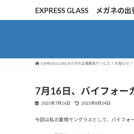
コ
ナ
EXPRESS GLASS メガネ
ン
ビ
テ
ゲ
ン
ー
ツ
シ
へ
ョ
ス
ン
キ
に
ッ
移
EXPRESS GLASS メガネの出張販売サービス
お知らせ
プ
動
7月16日、バイフォ
最
2025年7月16日
2025年8月24日
終
更
今回は私の夏用サングラスとして、バイフォ
新
日
時