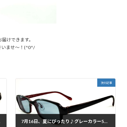
お届けできます。
ませ～！(^0^/
次の記事
す♪
7月16日、夏にぴったり♪グレーカラー50％レンズ！