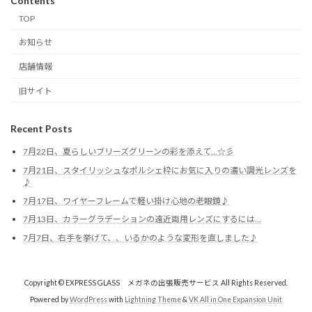
Contents
TOP
お知らせ
店舗情報
旧サイト
Recent Posts
7月22日、夏らしいブリーズグリーンの彩を添えて…☆彡
7月21日、スタイリッシュなポルシェ枠にお気に入りの濃い調光レンズを
♪
7月17日、ワイヤーフレームで軽い掛け心地の老眼鏡♪
7月13日、カラーグラデーションの遠近両用レンズにするには…
7月7日、右手を挙げて、、いるかのような変形を直しました♪
Copyright © EXPRESS GLASS メガネの出張販売サービス All Rights Reserved.
Powered by
WordPress
with
Lightning Theme
&
VK All in One Expansion Unit